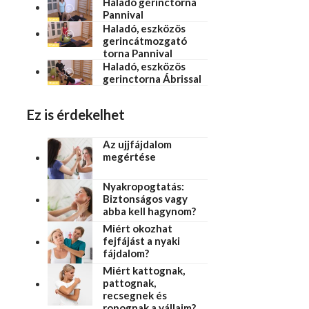
Haladó gerinctorna
Pannival
Haladó, eszközös
gerincátmozgató
torna Pannival
Haladó, eszközös
gerinctorna Ábrissal
Ez is érdekelhet
Az ujjfájdalom
megértése
Nyakropogtatás:
Biztonságos vagy
abba kell hagynom?
Miért okozhat
fejfájást a nyaki
fájdalom?
Miért kattognak,
pattognak,
recsegnek és
ropognak a vállaim?