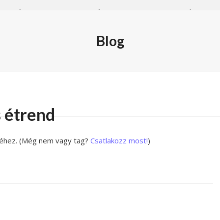
ÓD
ÉTREND
BLOG
FIÓKOM
BEJELENTKEZÉS
Blog
s étrend
éhez.
(Még nem vagy tag?
Csatlakozz most!
)