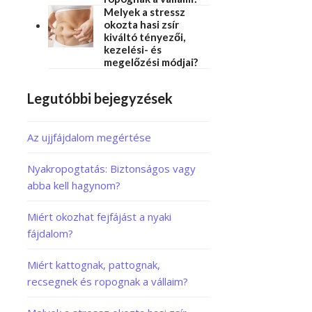
Melyek a stressz
okozta hasi zsír
kiváltó tényezői,
kezelési- és
megelőzési módjai?
Legutóbbi bejegyzések
Az ujjfájdalom megértése
Nyakropogtatás: Biztonságos vagy
abba kell hagynom?
Miért okozhat fejfájást a nyaki
fájdalom?
Miért kattognak, pattognak,
recsegnek és ropognak a vállaim?