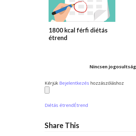
1800 kcal férfi diétás
étrend
Nincsen jogosultsá
Kérjük
Bejelentkezés
hozzászóláshoz
Diétás étrend
Étrend
Share This