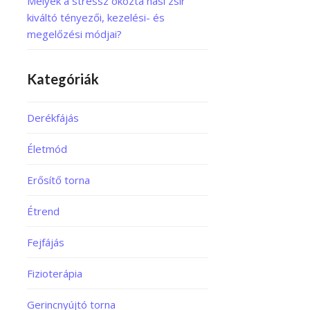
Melyek a stressz okozta hasi zsír
kiváltó tényezői, kezelési- és
megelőzési módjai?
Kategóriák
Derékfájás
Életmód
Erősítő torna
Étrend
Fejfájás
Fizioterápia
Gerincnyújtó torna