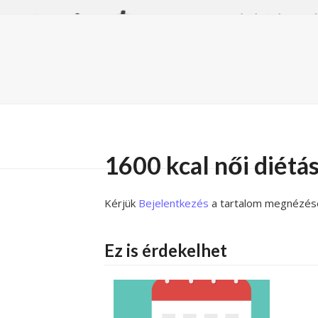
Skip
FŐOLDAL
GYAKORLATOK
GERINCKÍMÉLŐ ÉLETM
to
content
1600 kcal női diétá
Kérjük
Bejelentkezés
a tartalom megnézés
Ez is érdekelhet