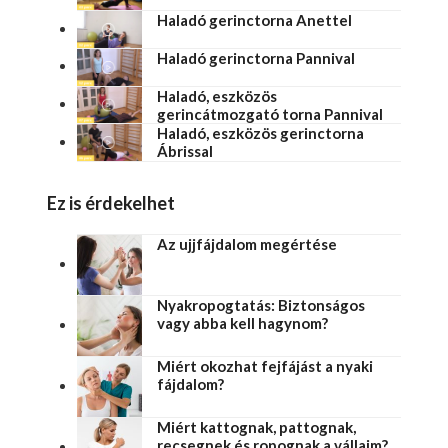
Haladó gerinctorna Anettel
Haladó gerinctorna Pannival
Haladó, eszközös
gerincátmozgató torna Pannival
Haladó, eszközös gerinctorna
Ábrissal
Ez is érdekelhet
Az ujjfájdalom megértése
Nyakropogtatás: Biztonságos
vagy abba kell hagynom?
Miért okozhat fejfájást a nyaki
fájdalom?
Miért kattognak, pattognak,
recsegnek és ropognak a vállaim?