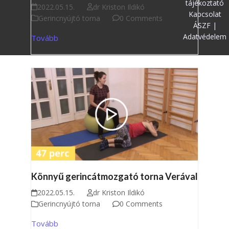
tájékoztató
2022.05.15.
dr Kriston Ildikó
Kapcsolat
Gerincnyújtó torna
0 Comments
ÁSZF |
Adatvédelem
Tovább
Könnyű gerincátmozgató torna Verával
2022.05.15.
dr Kriston Ildikó
Gerincnyújtó torna
0 Comments
Tovább