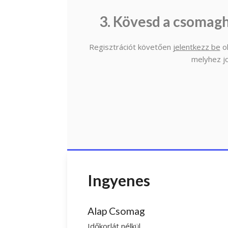
3. Kövesd a csomagh
Regisztrációt követően
jelentkezz be
ol
melyhez j
Ingyenes
Alap Csomag
Időkorlát nélkül.