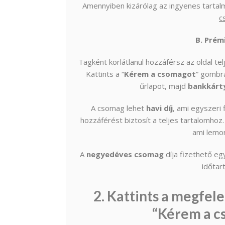
Amennyiben kizárólag az ingyenes tarta
c
B. Pré
Tagként korlátlanul hozzáférsz az oldal te
Kattints a “
Kérem a csomagot
” gombra
űrlapot, majd
bankkárt
A csomag lehet
havi díj
, ami egyszeri 
hozzáférést biztosít a teljes tartalomhoz
ami lemo
A
negyedéves csomag
díja fizethető e
időtar
2. Kattints a megfele
“Kérem a c