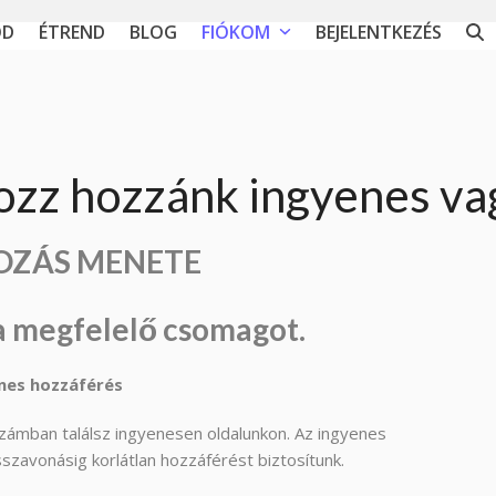
ÓD
ÉTREND
BLOG
FIÓKOM
BEJELENTKEZÉS
ozz hozzánk ingyenes v
OZÁS MENETE
 a megfelelő csomagot.
enes hozzáférés
zámban találsz ingyenesen oldalunkon. Az ingyenes
szavonásig korlátlan hozzáférést biztosítunk.