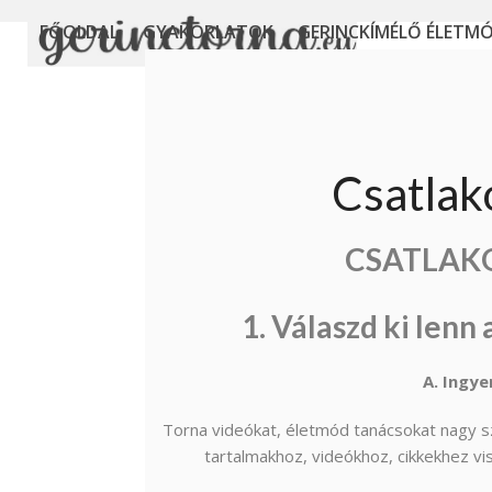
Skip
FŐOLDAL
GYAKORLATOK
GERINCKÍMÉLŐ ÉLETM
to
content
Csatlak
CSATLAK
1. Válaszd ki lenn
A. Ingy
Torna videókat, életmód tanácsokat nagy s
tartalmakhoz, videókhoz, cikkekhez vis