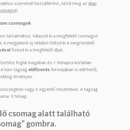
lmakhoz szeretnél hozzáférést, nézd meg az
Alap
somagot
!
mium csomagok
ljes tartalmához. Válaszd ki a megfelelő csomagot.
. A megjelenő új oldalon töltsd ki a megrendelő
yával
fizesd ki a megfelelő díjat.
fizetést foglal magában és 1 hónapra korlátlan
. A havi tagság
előfizetés
formájában is elérhető,
ndásig érvényes.
gyösszegben vagy 3 egyenlő részletben. A tagság
tama: 3 hónap.
lő csomag alatt található
somag” gombra.