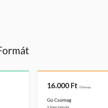
 Formát
16.000 Ft
/3 hónap
Go Csomag
3 havi tagság.