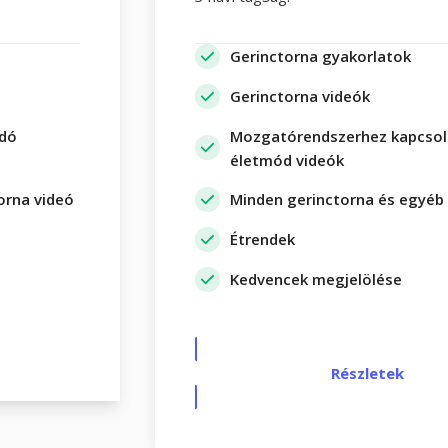
Gerinctorna gyakorlatok
Gerinctorna videók
dó
Mozgatórendszerhez kapcso
életmód videók
orna videó
Minden gerinctorna és egyéb 
Étrendek
Kedvencek megjelölése
Részletek