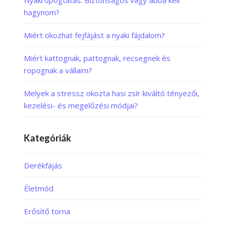
Nyakropogtatás: Biztonságos vagy abba kell
hagynom?
Miért okozhat fejfájást a nyaki fájdalom?
Miért kattognak, pattognak, recsegnek és
ropognak a vállaim?
Melyek a stressz okozta hasi zsír kiváltó tényezői,
kezelési- és megelőzési módjai?
Kategóriák
Derékfájás
Életmód
Erősítő torna