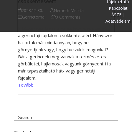
csökkentéséért
tájékoztató
Kapcsolat
2023.12.30.
Németh Melitta
ÁSZF |
Gerinctorna
0 Comments
Adatvédelem
5 hétköznapi trükk a gerinc kiegyenesítéséért,
a gerinctáji fájdalom csökkentéséért Hányszor
hallottuk már mindannyian, hogy ne
görnyedjünk vagy, hogy húzzuk ki magunkat?
Bár a gerincnek meg vannak a természetes
görbületei, hajlamosak vagyunk görnyedni. Ha
már tapasztalható hát- vagy gerinctáji
fájdalom…
Tovább