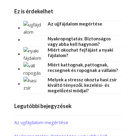
Ez is érdekelhet
Az ujjfájdalom megértése
Nyakropogtatás: Biztonságos
vagy abba kell hagynom?
Miért okozhat fejfájást a nyaki
fájdalom?
Miért kattognak, pattognak,
recsegnek és ropognak a vállaim?
Melyek a stressz okozta hasi zsír
kiváltó tényezői, kezelési- és
megelőzési módjai?
Legutóbbi bejegyzések
Az ujjfájdalom megértése