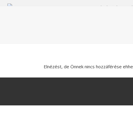
Skip
FŐOLDAL
GYAKORLATOK
GERINCKÍMÉLŐ ÉLETM
to
content
Elnézést, de Önnek nincs hozzáférése ehhe