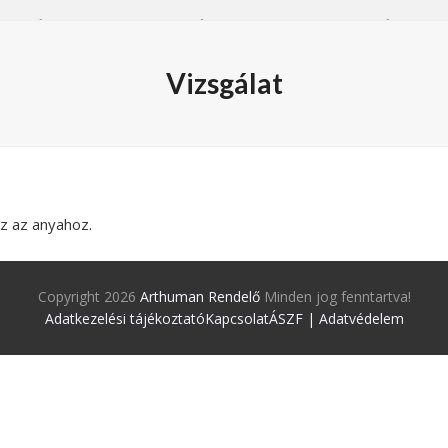
ÓD
ÉTREND
BLOG
FIÓKOM
BEJELENTKEZÉS
Vizsgálat
z az anyahoz.
Copyright 2026
Arthuman Rendelő
Minden jog fenntartva!
Adatkezelési tájékoztató
Kapcsolat
ÁSZF | Adatvédelem